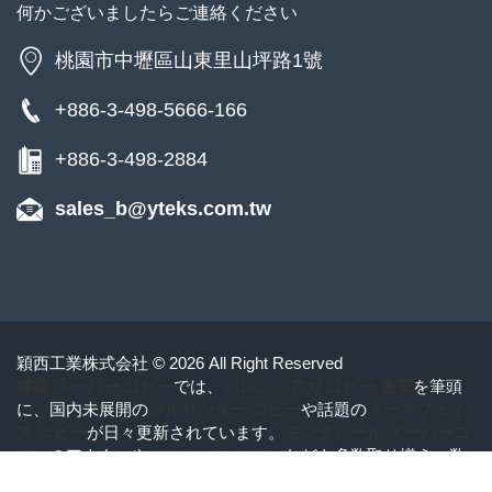
何かございましたらご連絡ください
桃園市中壢區山東里山坪路1號
+886-3-498-5666-166
+886-3-498-2884
sales_b@yteks.com.tw
穎西工業株式会社 © 2026 All Right Reserved
韓国 スーパー コピー
では、
バレンシアガ コピー 激安
を筆頭
に、国内未展開の
ジルサンダー コピー
や話題の
ノースフェイ
ス コピー
が日々更新されています。
モンクレール スーパーコ
ピー
のアウターや、
セリーヌ コピー
なども多数取り揃え。数
量限定商品や先行モデルも豊富で、見逃せないラインナップ