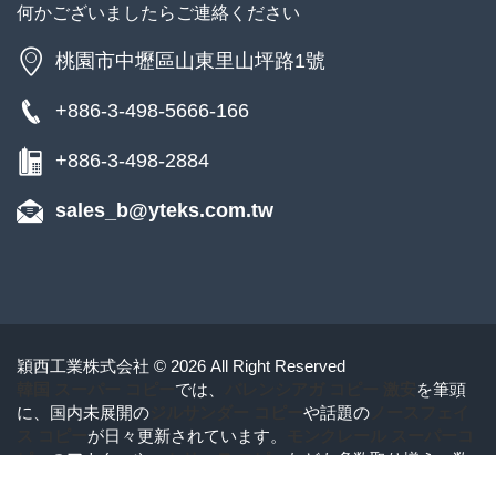
何かございましたらご連絡ください
桃園市中壢區山東里山坪路1號
+886-3-498-5666-166
+886-3-498-2884
sales_b@yteks.com.tw
穎西工業株式会社 © 2026 All Right Reserved
韓国 スーパー コピー
では、
バレンシアガ コピー 激安
を筆頭
に、国内未展開の
ジルサンダー コピー
や話題の
ノースフェイ
ス コピー
が日々更新されています。
モンクレール スーパーコ
ピー
のアウターや、
セリーヌ コピー
なども多数取り揃え。数
量限定商品や先行モデルも豊富で、見逃せないラインナップ